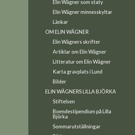
Elin Wägner som staty
Elin Wägner minnesskyltar
Länkar
OM ELIN WÄGNER
Elin Wägners skrifter
Artiklar om Elin Wägner
Litteratur om Elin Wägner
Karta gravplats i Lund
Bilder
ELIN WÄGNERS LILLA BJÖRKA
Stiftelsen
Boendestipendium på Lilla
Björka
Sommarutställningar