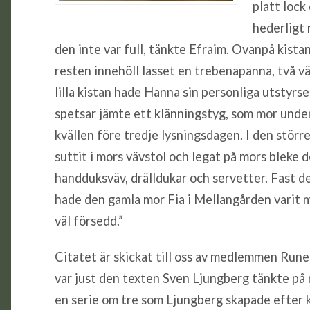
platt lock
hederligt 
den inte var full, tänkte Efraim. Ovanpå kista
resten innehöll lasset en trebenapanna, två v
lilla kistan hade Hanna sin personliga utstyrs
spetsar jämte ett klänningstyg, som mor under
kvällen före tredje lysningsdagen. I den större 
suttit i mors vävstol och legat på mors bleke d
handduksväv, drälldukar och servetter. Fast de
hade den gamla mor Fia i Mellangården varit 
väl försedd.”
Citatet är skickat till oss av medlemmen Rune
var just den texten Sven Ljungberg tänkte på 
en serie om tre som Ljungberg skapade efter kö