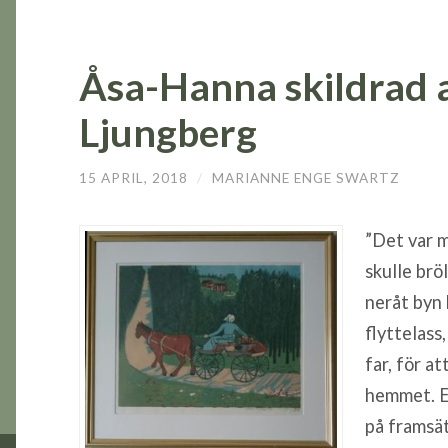
Åsa-Hanna skildrad 
Ljungberg
15 APRIL, 2018
/
MARIANNE ENGE SWARTZ
”Det var 
skulle brö
neråt byn
flyttelass
far, för at
hemmet. En
på framsä