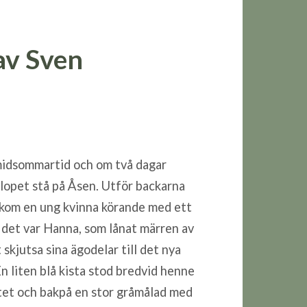
av Sven
midsommartid och om två dagar
llopet stå på Åsen. Utför backarna
 kom en ung kvinna körande med ett
, det var Hanna, som lånat märren av
t skjutsa sina ägodelar till det nya
 liten blå kista stod bredvid henne
tet och bakpå en stor gråmålad med