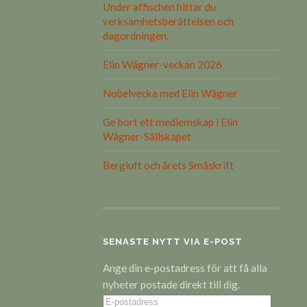
Under affischen hittar du
verksamhetsberättelsen och
dagordningen.
Elin Wägner-veckan 2026
Nobelvecka med Elin Wägner
Ge bort ett medlemskap i Elin
Wägner-Sällskapet
Bergluft och årets Småskrift
SENASTE NYTT VIA E-POST
Ange din e-postadress för att få alla
nyheter postade direkt till dig.
E-
postadress