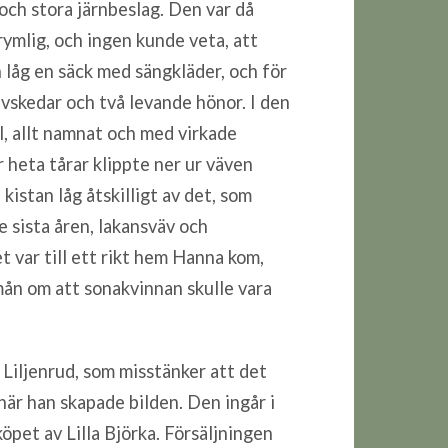
 och stora järnbeslag. Den var då
rymlig, och ingen kunde veta, att
n låg en säck med sängkläder, och för
ävskedar och två levande hönor. I den
el, allt namnat och med virkade
 heta tårar klippte ner ur väven
kistan låg åtskilligt av det, som
e sista åren, lakansväv och
t var till ett rikt hem Hanna kom,
mån om att sonakvinnan skulle vara
 Liljenrud, som misstänker att det
när han skapade bilden. Den ingår i
pet av Lilla Björka. Försäljningen