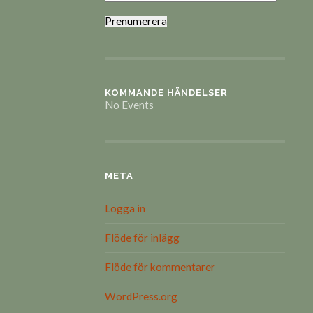
Prenumerera
KOMMANDE HÄNDELSER
No Events
META
Logga in
Flöde för inlägg
Flöde för kommentarer
WordPress.org