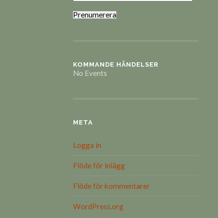
Prenumerera
KOMMANDE HÄNDELSER
No Events
META
Logga in
Flöde för inlägg
Flöde för kommentarer
WordPress.org