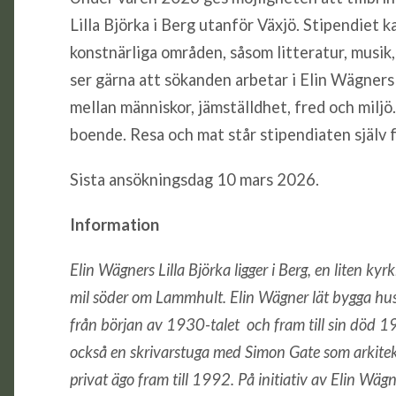
Lilla Björka i Berg utanför Växjö. Stipendiet 
konstnärliga områden, såsom litteratur, musik, 
ser gärna att sökanden arbetar i Elin Wägners 
mellan människor, jämställdhet, fred och miljö
boende. Resa och mat står stipendiaten själv f
Sista ansökningsdag 10 mars 2026.
Information
Elin Wägners Lilla Björka ligger i Berg, en liten k
mil söder om Lammhult. Elin Wägner lät bygga h
från början av 1930-talet och fram till sin död 1
också en skrivarstuga med Simon Gate som arkitekt
privat ägo fram till 1992. På initiativ av Elin Wäg