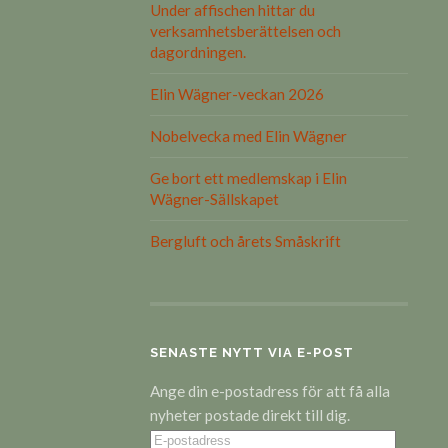
Under affischen hittar du
verksamhetsberättelsen och
dagordningen.
Elin Wägner-veckan 2026
Nobelvecka med Elin Wägner
Ge bort ett medlemskap i Elin
Wägner-Sällskapet
Bergluft och årets Småskrift
SENASTE NYTT VIA E-POST
Ange din e-postadress för att få alla
nyheter postade direkt till dig.
E-
postadress