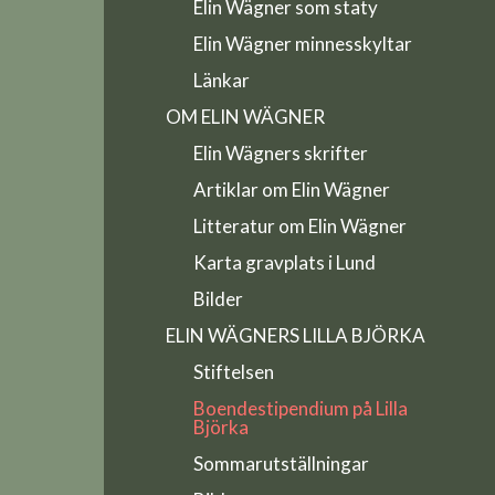
Elin Wägner som staty
Elin Wägner minnesskyltar
Länkar
OM ELIN WÄGNER
Elin Wägners skrifter
Artiklar om Elin Wägner
Litteratur om Elin Wägner
Karta gravplats i Lund
Bilder
ELIN WÄGNERS LILLA BJÖRKA
Stiftelsen
Boendestipendium på Lilla
Björka
Sommarutställningar