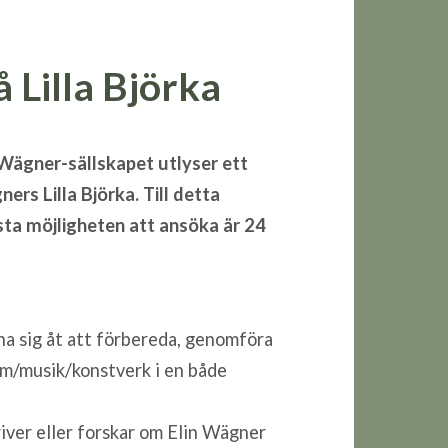
Lilla Björka
n Wägner-sällskapet utlyser ett
ers Lilla Björka. Till detta
ta möjligheten att ansöka är 24
na sig åt att förbereda, genomföra
ilm/musik/konstverk i en både
river eller forskar om Elin Wägner