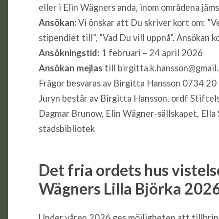
eller i Elin Wägners anda, inom områdena jämstä
Ansökan:
Vi önskar att Du skriver kort om: ”V
stipendiet till”, ”Vad Du vill uppnå”. Ansökan
Ansökningstid:
1 februari – 24 april 2026
Ansökan mejlas
till birgitta.k.hansson@gmail
Frågor besvaras av Birgitta Hansson 0734 20
Juryn består av Birgitta Hansson, ordf Stiftel
Dagmar Brunow, Elin Wägner-sällskapet, Ella S
stadsbibliotek
Det fria ordets hus v
istel
Wägners Lilla Björka 202
Under våren 2026 ges möjligheten att tillbri