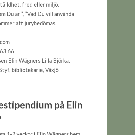
lldhet, fred eller miljö.
em Du är ”, ”Vad Du vill använda
 kommer att jurybedömas.
.com
 63 66
sen Elin Wägners Lilla Björka,
tyf, bibliotekarie, Växjö
sestipendium på Elin
6
nga 1-2 veckor i Elin Wägners hem