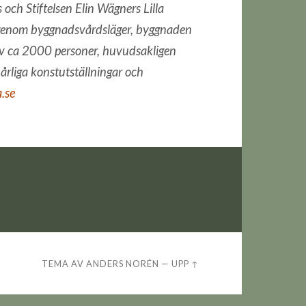
 och Stiftelsen Elin Wägners Lilla
a. genom byggnadsvårdsläger, byggnaden
år av ca 2000 personer, huvudsakligen
årliga konstutställningar och
a.se
TEMA AV
ANDERS NORÉN
—
UPP ↑