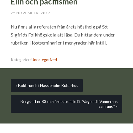
Elin och pacifismen
22 NOVEMBER, 2017
Nu finns alla referaten från årets hösthelg på S:t
Sigfrids Folkhögskola att läsa. Du hittar dem under
rubriken Höstseminarier i menyraden här intill.
Kategorier:
Uncategorized
« Bokbrunch i Hässleholm Kulturhus
Bergsluft nr 83 och årets småskrift ”Vägen till Vännernas
samfund” »