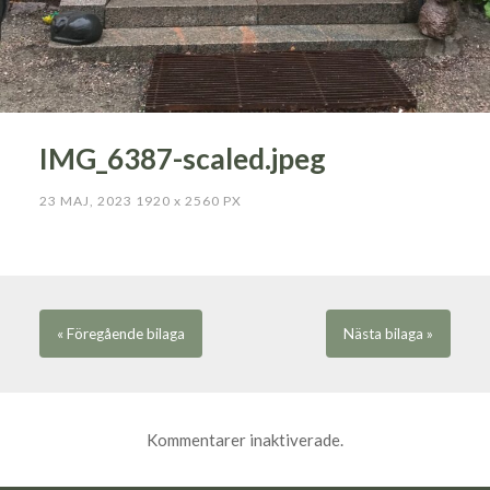
IMG_6387-scaled.jpeg
23 MAJ, 2023
1920
x
2560 PX
« Föregående
bilaga
Nästa
bilaga
»
Kommentarer inaktiverade.