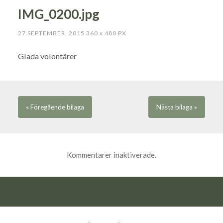
IMG_0200.jpg
27 SEPTEMBER, 2015
360
x
480 PX
Glada volontärer
« Föregående
bilaga
Nästa
bilaga
»
Kommentarer inaktiverade.