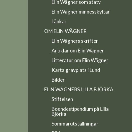
Elin Wägner som staty
Elin Wägner minnesskyltar
Länkar
OM ELIN WÄGNER
Elin Wägners skrifter
Artiklar om Elin Wägner
Litteratur om Elin Wägner
Karta gravplats i Lund
Bilder
ELIN WÄGNERS LILLA BJÖRKA
Stiftelsen
Boendestipendium på Lilla
Björka
Sommarutställningar