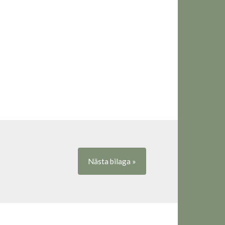
Nästa
bilaga
»