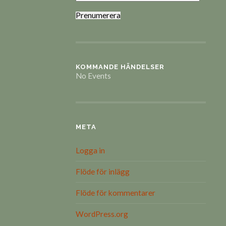
Prenumerera
KOMMANDE HÄNDELSER
No Events
META
Logga in
Flöde för inlägg
Flöde för kommentarer
WordPress.org