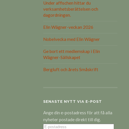
Under affischen hittar du
verksamhetsberättelsen och
dagordningen.
Elin Wägner-veckan 2026
Nobelvecka med Elin Wägner
Ge bort ett medlemskap i Elin
Wägner-Sällskapet
Bergluft och årets Småskrift
SENASTE NYTT VIA E-POST
Ange din e-postadress för att få alla
nyheter postade direkt till dig.
E-
postadress