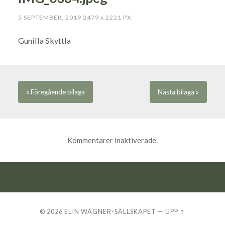
5 SEPTEMBER, 2019
2479
x
2221 PX
Gunilla Skyttla
« Föregående
bilaga
Nästa
bilaga
»
Kommentarer inaktiverade.
© 2026
ELIN WÄGNER-SÄLLSKAPET
—
UPP ↑