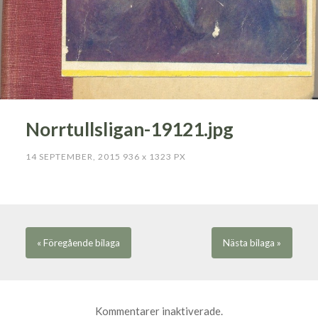
Norrtullsligan-19121.jpg
14 SEPTEMBER, 2015
936
x
1323 PX
« Föregående
bilaga
Nästa
bilaga
»
Kommentarer inaktiverade.