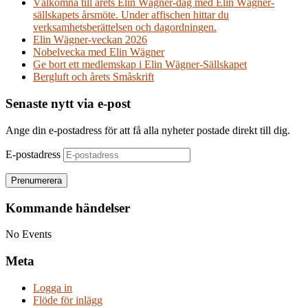
Välkomna till årets Elin Wägner-dag med Elin Wägner-
sällskapets årsmöte. Under affischen hittar du
verksamhetsberättelsen och dagordningen.
Elin Wägner-veckan 2026
Nobelvecka med Elin Wägner
Ge bort ett medlemskap i Elin Wägner-Sällskapet
Bergluft och årets Småskrift
Senaste nytt via e-post
Ange din e-postadress för att få alla nyheter postade direkt till dig.
E-postadress
Prenumerera
Kommande händelser
No Events
Meta
Logga in
Flöde för inlägg