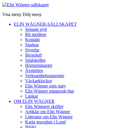
Visa meny
Dölj meny
ELIN WÄGNER-SÄLLSKAPET
Senaste nytt
Bli medlem
Kontakt
Stadgar
Styrelse
Bergsluft
Småskrifter
Höstseminarier
Årsmöten
Verksamhetsrapporter
Väckarklockor
Elin Wägner som staty
Elin Wägner minnesskyltar
Länkar
OM ELIN WÄGNER
Elin Wägners skrifter
Artiklar om Elin Wägner
Litteratur om Elin Wägner
Karta gravplats i Lund
Bilder