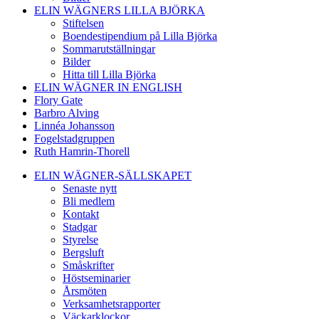
ELIN WÄGNERS LILLA BJÖRKA
Stiftelsen
Boendestipendium på Lilla Björka
Sommarutställningar
Bilder
Hitta till Lilla Björka
ELIN WÄGNER IN ENGLISH
Flory Gate
Barbro Alving
Linnéa Johansson
Fogelstadgruppen
Ruth Hamrin-Thorell
ELIN WÄGNER-SÄLLSKAPET
Senaste nytt
Bli medlem
Kontakt
Stadgar
Styrelse
Bergsluft
Småskrifter
Höstseminarier
Årsmöten
Verksamhetsrapporter
Väckarklockor