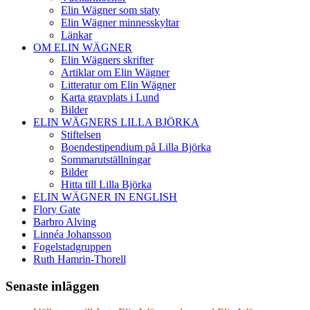
Elin Wägner som staty
Elin Wägner minnesskyltar
Länkar
OM ELIN WÄGNER
Elin Wägners skrifter
Artiklar om Elin Wägner
Litteratur om Elin Wägner
Karta gravplats i Lund
Bilder
ELIN WÄGNERS LILLA BJÖRKA
Stiftelsen
Boendestipendium på Lilla Björka
Sommarutställningar
Bilder
Hitta till Lilla Björka
ELIN WÄGNER IN ENGLISH
Flory Gate
Barbro Alving
Linnéa Johansson
Fogelstadgruppen
Ruth Hamrin-Thorell
Senaste inläggen