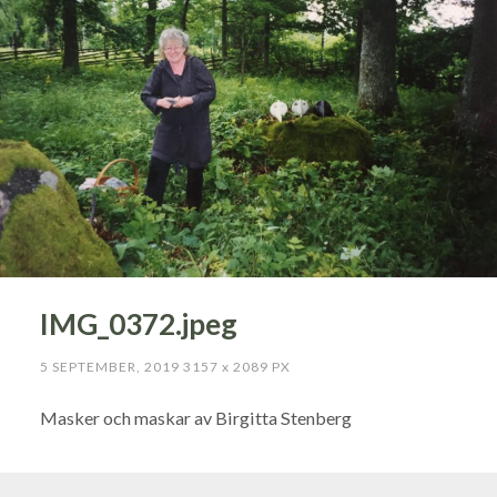
IMG_0372.jpeg
5 SEPTEMBER, 2019
3157
x
2089 PX
Masker och maskar av Birgitta Stenberg