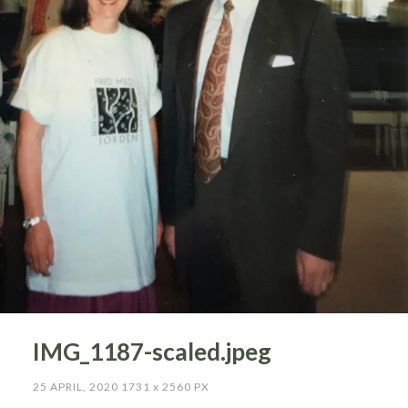
IMG_1187-scaled.jpeg
25 APRIL, 2020
1731
x
2560 PX