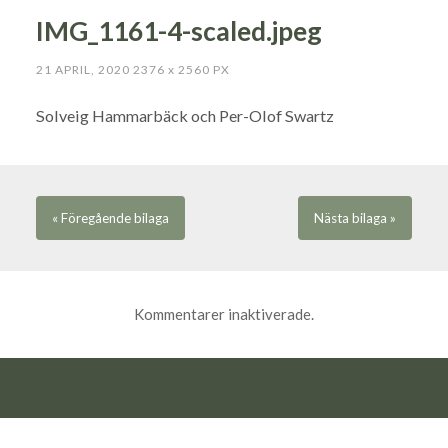
IMG_1161-4-scaled.jpeg
21 APRIL, 2020
2376
x
2560 PX
Solveig Hammarbäck och Per-Olof Swartz
« Föregående
bilaga
Nästa
bilaga
»
Kommentarer inaktiverade.