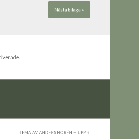
Nästa
bilaga
»
iverade.
TEMA AV
ANDERS NORÉN
—
UPP ↑