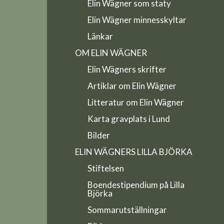
Elin Wägner som staty
Elin Wägner minnesskyltar
Länkar
OM ELIN WÄGNER
Elin Wägners skrifter
Artiklar om Elin Wägner
Litteratur om Elin Wägner
Karta gravplats i Lund
Bilder
ELIN WÄGNERS LILLA BJÖRKA
Stiftelsen
Boendestipendium på Lilla
Björka
Sommarutställningar