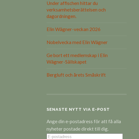
Under affischen hittar du
verksamhetsberättelsen och
dagordningen.
Elin Wägner-veckan 2026
Nobelvecka med Elin Wägner
Ge bort ett medlemskap i Elin
Wägner-Sällskapet
Bergluft och årets Småskrift
SENASTE NYTT VIA E-POST
Ange din e-postadress för att få alla
nyheter postade direkt till dig.
E-
postadress