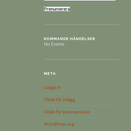
Prenumerera
KOMMANDE HÄNDELSER
No Events
META
Logga in
Flöde för inlägg
Flöde för kommentarer
WordPress.org