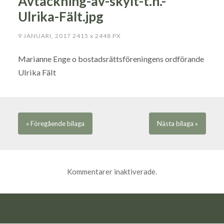
Avtäckning-av-skylt-t.h.-
Ulrika-Fält.jpg
9 JANUARI, 2017
2415
x
2448 PX
Marianne Enge o bostadsrättsföreningens ordförande
Ulrika Fält
« Föregående
bilaga
Nästa
bilaga
»
Kommentarer inaktiverade.