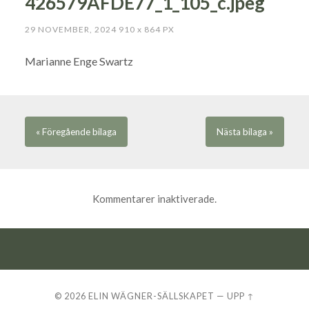
426579AFDE77_1_105_c.jpeg
29 NOVEMBER, 2024
910
x
864 PX
Marianne Enge Swartz
« Föregående
bilaga
Nästa
bilaga
»
Kommentarer inaktiverade.
© 2026
ELIN WÄGNER-SÄLLSKAPET
—
UPP ↑